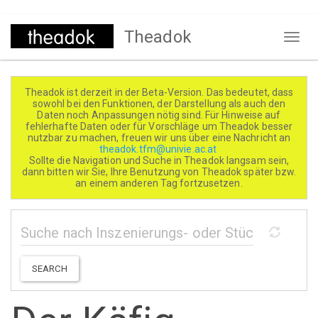
Direkt
Theadok
zum
Naviga
Inhalt
aktivi
Theadok ist derzeit in der Beta-Version. Das bedeutet, dass
sowohl bei den Funktionen, der Darstellung als auch den
Daten noch Anpassungen nötig sind. Für Hinweise auf
fehlerhafte Daten oder für Vorschläge um Theadok besser
nutzbar zu machen, freuen wir uns über eine Nachricht an
theadok.tfm@univie.ac.at
Sollte die Navigation und Suche in Theadok langsam sein,
dann bitten wir Sie, Ihre Benutzung von Theadok später bzw.
an einem anderen Tag fortzusetzen.
SEARCH