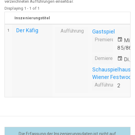
verzeichneten Aufführungen einsehbar.
Displaying 1 - 1 of 1
Inszenierungstitel
Der Käfig
1
Aufführung
Gastspiel
Premiere
event
Mi.,
85/86
Derniere
event
Di.,
Schauspielhaus 
Wiener Festwoche
Aufführungsanzahl
2
Die Erfassung der Inszenierungsdaten ist nicht auf