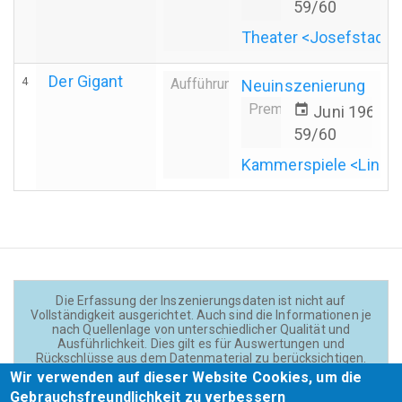
59/60
Theater <Josefstadt>
Der Gigant
4
Aufführung
Neuinszenierung
Premiere
event
Juni 1960
59/60
Kammerspiele <Linz>
Die Erfassung der Inszenierungsdaten ist nicht auf
Vollständigkeit ausgerichtet. Auch sind die Informationen je
nach Quellenlage von unterschiedlicher Qualität und
Ausführlichkeit. Dies gilt es für Auswertungen und
Rückschlüsse aus dem Datenmaterial zu berücksichtigen.
Daten und Texte auf der Website sind - wenn nicht anders
Wir verwenden auf dieser Website Cookies, um die
angegeben - lizensiert unter
CC BY 4.0
(Creator:
Gebrauchsfreundlichkeit zu verbessern
Theadok.at).