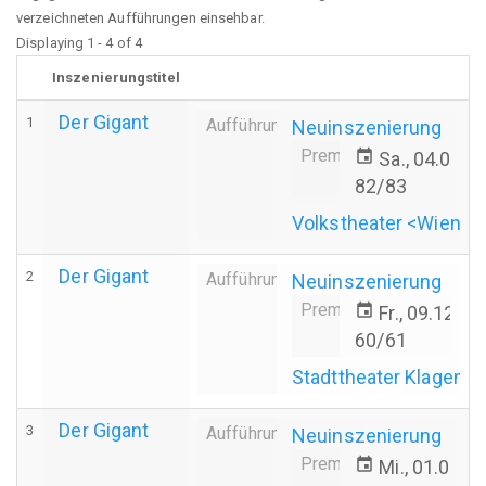
verzeichneten Aufführungen einsehbar.
Displaying 1 - 4 of 4
Inszenierungstitel
Der Gigant
1
Aufführung
Neuinszenierung
Premiere
event
Sa., 04.06.1
82/83
Volkstheater <Wien>
Der Gigant
2
Aufführung
Neuinszenierung
Premiere
event
Fr., 09.12.1
60/61
Stadttheater Klagenfu
Der Gigant
3
Aufführung
Neuinszenierung
Premiere
event
Mi., 01.06.1