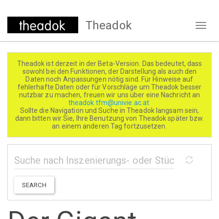
Direkt
Theadok
zum
Naviga
Inhalt
aktivi
Theadok ist derzeit in der Beta-Version. Das bedeutet, dass
sowohl bei den Funktionen, der Darstellung als auch den
Daten noch Anpassungen nötig sind. Für Hinweise auf
fehlerhafte Daten oder für Vorschläge um Theadok besser
nutzbar zu machen, freuen wir uns über eine Nachricht an
theadok.tfm@univie.ac.at
Sollte die Navigation und Suche in Theadok langsam sein,
dann bitten wir Sie, Ihre Benutzung von Theadok später bzw.
an einem anderen Tag fortzusetzen.
SEARCH