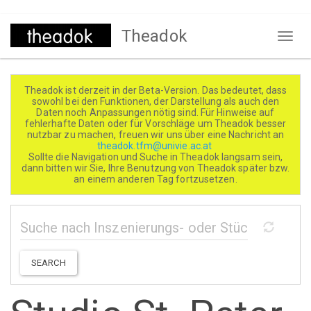
Direkt
Theadok
zum
Naviga
Inhalt
aktivi
Theadok ist derzeit in der Beta-Version. Das bedeutet, dass
sowohl bei den Funktionen, der Darstellung als auch den
Daten noch Anpassungen nötig sind. Für Hinweise auf
fehlerhafte Daten oder für Vorschläge um Theadok besser
nutzbar zu machen, freuen wir uns über eine Nachricht an
theadok.tfm@univie.ac.at
Sollte die Navigation und Suche in Theadok langsam sein,
dann bitten wir Sie, Ihre Benutzung von Theadok später bzw.
an einem anderen Tag fortzusetzen.
SEARCH