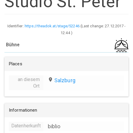
Studio St. Peter
Identifier:
https://theadok.at/stage/52246
(Last change:
27.12.2017 -
12:44
)
Bühne
Places
an diesem
place
Salzburg
Ort
Informationen
Datenherkunft
biblio