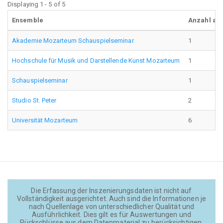
Displaying 1 - 5 of 5
Ensemble
Anzahl an
Akademie Mozarteum Schauspielseminar
1
Hochschule für Musik und Darstellende Kunst Mozarteum
1
Schauspielseminar
1
Studio St. Peter
2
Universität Mozarteum
6
Die Erfassung der Inszenierungsdaten ist nicht auf
Vollständigkeit ausgerichtet. Auch sind die Informationen je
nach Quellenlage von unterschiedlicher Qualität und
Ausführlichkeit. Dies gilt es für Auswertungen und
Rückschlüsse aus dem Datenmaterial zu berücksichtigen.