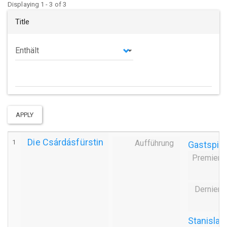
Displaying 1 - 3 of 3
Title
Operator
APPLY
Die Csárdásfürstin
1
Aufführung
Gastspiel
Premiere
Derniere
Stanisla