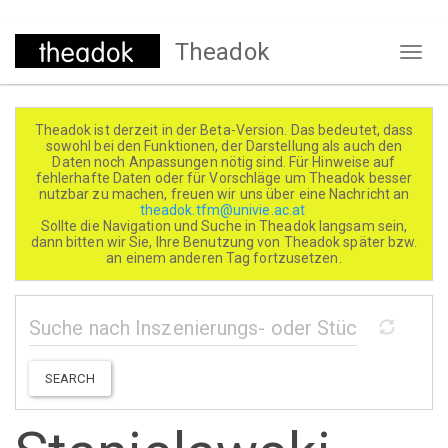
Direkt
Theadok
zum
Naviga
Inhalt
aktivi
Theadok ist derzeit in der Beta-Version. Das bedeutet, dass
sowohl bei den Funktionen, der Darstellung als auch den
Daten noch Anpassungen nötig sind. Für Hinweise auf
fehlerhafte Daten oder für Vorschläge um Theadok besser
nutzbar zu machen, freuen wir uns über eine Nachricht an
theadok.tfm@univie.ac.at
Sollte die Navigation und Suche in Theadok langsam sein,
dann bitten wir Sie, Ihre Benutzung von Theadok später bzw.
an einem anderen Tag fortzusetzen.
SEARCH