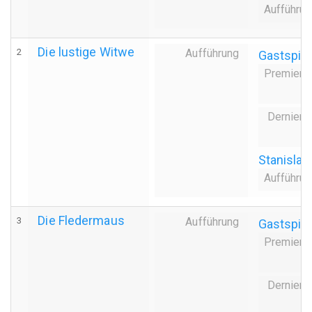
Aufführu
Die lustige Witwe
2
Aufführung
Gastspiel
Premiere
Derniere
Stanisla
Aufführu
Die Fledermaus
3
Aufführung
Gastspiel
Premiere
Derniere