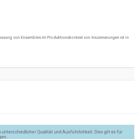
rfassung von Ensembles im Produktionskontext von Inszenierungen ist in
nterschiedlicher Qualität und Ausführlichkeit. Dies gilt es für
gen.