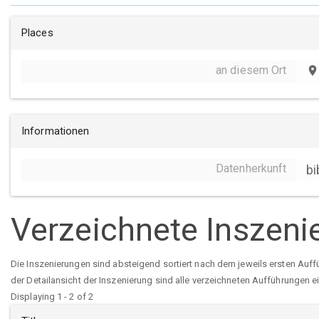
Places
an diesem Ort
place
Informationen
Datenherkunft
bi
Verzeichnete Inszeni
Die Inszenierungen sind absteigend sortiert nach dem jeweils ersten Auff
der Detailansicht der Inszenierung sind alle verzeichneten Aufführungen e
Displaying 1 - 2 of 2