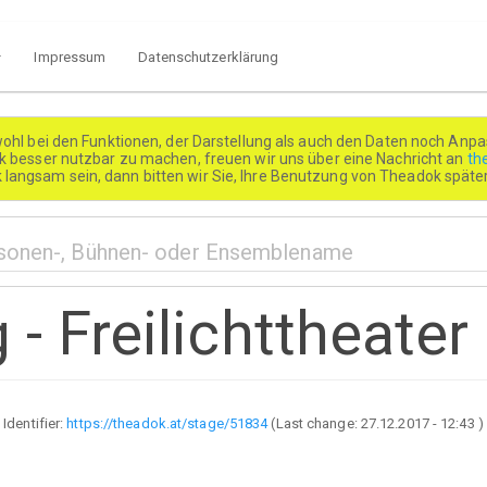
Impressum
Datenschutzerklärung
wohl bei den Funktionen, der Darstellung als auch den Daten noch Anpa
besser nutzbar zu machen, freuen wir uns über eine Nachricht an
th
k langsam sein, dann bitten wir Sie, Ihre Benutzung von Theadok spät
- Freilichttheater
Identifier:
https://theadok.at/stage/51834
(Last change:
27.12.2017 - 12:43
)