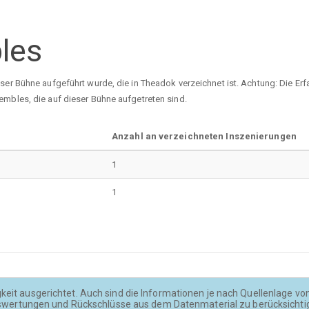
les
eser Bühne aufgeführt wurde, die in Theadok verzeichnet ist. Achtung: Die E
embles, die auf dieser Bühne aufgetreten sind.
Anzahl an verzeichneten Inszenierungen
1
1
keit ausgerichtet. Auch sind die Informationen je nach Quellenlage von u
wertungen und Rückschlüsse aus dem Datenmaterial zu berücksichti