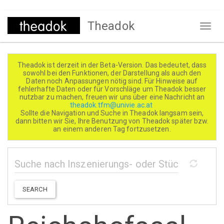
Direkt
Theadok
zum
Naviga
Inhalt
aktivi
Theadok ist derzeit in der Beta-Version. Das bedeutet, dass
sowohl bei den Funktionen, der Darstellung als auch den
Daten noch Anpassungen nötig sind. Für Hinweise auf
fehlerhafte Daten oder für Vorschläge um Theadok besser
nutzbar zu machen, freuen wir uns über eine Nachricht an
theadok.tfm@univie.ac.at
Sollte die Navigation und Suche in Theadok langsam sein,
dann bitten wir Sie, Ihre Benutzung von Theadok später bzw.
an einem anderen Tag fortzusetzen.
SEARCH