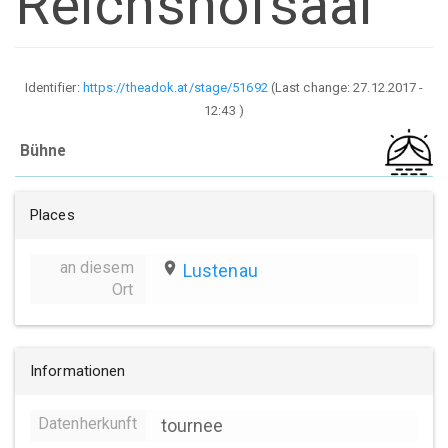
Reichshofsaal
Identifier:
https://theadok.at/stage/51692
(Last change:
27.12.2017 -
12:43
)
Bühne
Places
an diesem
place
Lustenau
Ort
Informationen
Datenherkunft
tournee