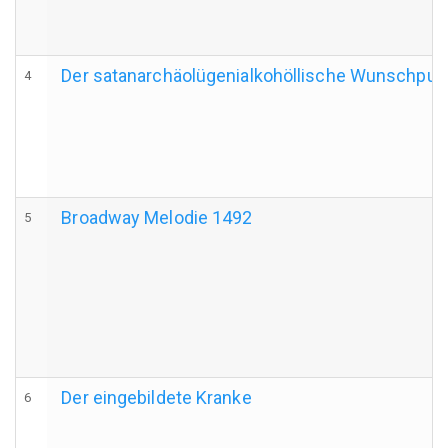
Der satanarchäolügenialkohöllische Wunschpu
4
Broadway Melodie 1492
5
Der eingebildete Kranke
6