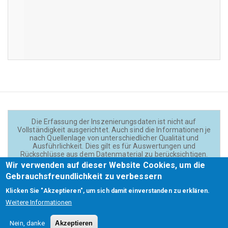
Die Erfassung der Inszenierungsdaten ist nicht auf
Vollständigkeit ausgerichtet. Auch sind die Informationen je
nach Quellenlage von unterschiedlicher Qualität und
Ausführlichkeit. Dies gilt es für Auswertungen und
Rückschlüsse aus dem Datenmaterial zu berücksichtigen.
Daten und Texte auf der Website sind - wenn nicht anders
Wir verwenden auf dieser Website Cookies, um die
angegeben - lizensiert unter
CC BY 4.0
(Creator:
Gebrauchsfreundlichkeit zu verbessern
Theadok.at).
Klicken Sie "Akzeptieren", um sich damit einverstanden zu erklären.
Weitere Informationen
Barrierefreiheit
Credits
Kontakt
Footer
Nein, danke
Akzeptieren