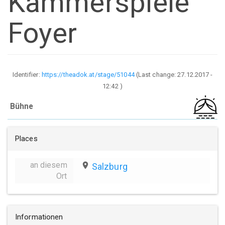
Kammerspiele
Foyer
Identifier:
https://theadok.at/stage/51044
(Last change:
27.12.2017 -
12:42
)
Bühne
Places
an diesem
place
Salzburg
Ort
Informationen