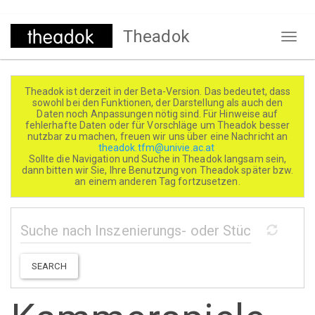
Direkt
Theadok
zum
Naviga
Inhalt
aktivi
Theadok ist derzeit in der Beta-Version. Das bedeutet, dass
sowohl bei den Funktionen, der Darstellung als auch den
Daten noch Anpassungen nötig sind. Für Hinweise auf
fehlerhafte Daten oder für Vorschläge um Theadok besser
nutzbar zu machen, freuen wir uns über eine Nachricht an
theadok.tfm@univie.ac.at
Sollte die Navigation und Suche in Theadok langsam sein,
dann bitten wir Sie, Ihre Benutzung von Theadok später bzw.
an einem anderen Tag fortzusetzen.
SEARCH