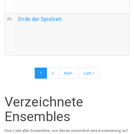
Ende der Spielzeit
25
Seitennummerierung
Aktuelle
1
Page
2
Nächste
Next ›
Letzte
Last »
Seite
Seite
Seite
Verzeichnete
Ensembles
Eine Liste aller Ensembles, von denen zumindest eine Inszenierung auf