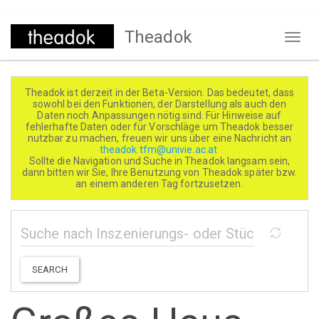
Direkt
Theadok
zum
Naviga
Inhalt
aktivi
Theadok ist derzeit in der Beta-Version. Das bedeutet, dass
sowohl bei den Funktionen, der Darstellung als auch den
Daten noch Anpassungen nötig sind. Für Hinweise auf
fehlerhafte Daten oder für Vorschläge um Theadok besser
nutzbar zu machen, freuen wir uns über eine Nachricht an
theadok.tfm@univie.ac.at
Sollte die Navigation und Suche in Theadok langsam sein,
dann bitten wir Sie, Ihre Benutzung von Theadok später bzw.
an einem anderen Tag fortzusetzen.
SEARCH