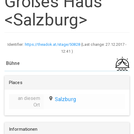
Großes Haus
<Salzburg>
Identifier:
https://theadok.at/stage/50828
(Last change:
27.12.2017 -
12:41
)
Bühne
Places
an diesem
place
Salzburg
Ort
Informationen