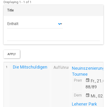
Displaying 1 - 1 of 1
Title
Operator
APPLY
Die Mitschuldigen
1
Aufführung
Neuinszenierung
Tournee
Premiere
event
Fr., 21.
88/89
Derniere
event
Mi., 02.
Lehener Park