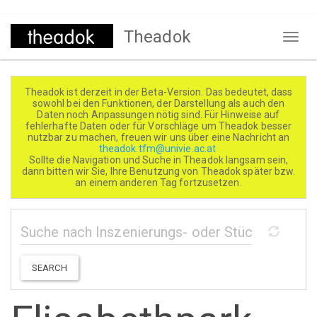
Direkt
Theadok
zum
Naviga
Inhalt
aktivi
Theadok ist derzeit in der Beta-Version. Das bedeutet, dass
sowohl bei den Funktionen, der Darstellung als auch den
Daten noch Anpassungen nötig sind. Für Hinweise auf
fehlerhafte Daten oder für Vorschläge um Theadok besser
nutzbar zu machen, freuen wir uns über eine Nachricht an
theadok.tfm@univie.ac.at
Sollte die Navigation und Suche in Theadok langsam sein,
dann bitten wir Sie, Ihre Benutzung von Theadok später bzw.
an einem anderen Tag fortzusetzen.
SEARCH