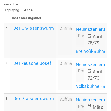
einsehbar.
Displaying 1 - 4 of 4
Inszenierungstitel
Der G'wissenswurm
1
Aufführung
Neuinszenierung
Premiere
event
April 197
78/79
Breinößl-Bühne
Der keusche Josef
2
Aufführung
Neuinszenierung
Premiere
event
April 197
72/73
Volksbühne <Bla
Der G'wissenswurm
3
Aufführung
Neuinszenierung
Premiere
event
März 19