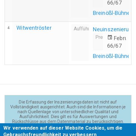
66/67
Breinößl-Bühne
Witwentröster
4
Aufführung
Neuinszenierung
Premiere
event
Februar 
66/67
Breinößl-Bühne
Die Erfassung der Inszenierungsdaten ist nicht auf
Vollständigkeit ausgerichtet. Auch sind die Informationen je
nach Quellenlage von unterschiedlicher Qualität und
Ausführlichkeit. Dies gilt es für Auswertungen und
Rückschlüsse aus dem Datenmaterial zu berücksichtigen.
Daten und Texte auf der Website sind - wenn nicht anders
Wir verwenden auf dieser Website Cookies, um die
angegeben - lizensiert unter
CC BY 4.0
(Creator:
Gebrauchsfreundlichkeit zu verbessern
Theadok.at).