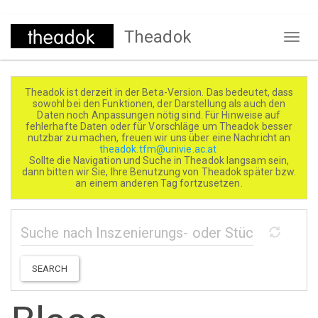
Direkt
Theadok
zum
Naviga
Inhalt
aktivi
Theadok ist derzeit in der Beta-Version. Das bedeutet, dass
sowohl bei den Funktionen, der Darstellung als auch den
Daten noch Anpassungen nötig sind. Für Hinweise auf
fehlerhafte Daten oder für Vorschläge um Theadok besser
nutzbar zu machen, freuen wir uns über eine Nachricht an
theadok.tfm@univie.ac.at
Sollte die Navigation und Suche in Theadok langsam sein,
dann bitten wir Sie, Ihre Benutzung von Theadok später bzw.
an einem anderen Tag fortzusetzen.
SEARCH