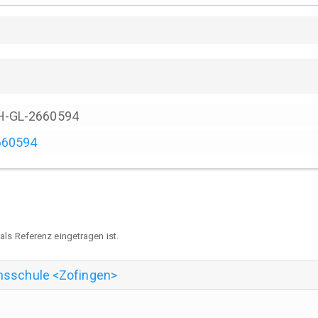
H-GL-2660594
660594
ls Referenz eingetragen ist.
nsschule <Zofingen>