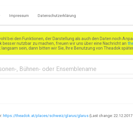
Impressum
Datenschutzerklärung
wohl bei den Funktionen, der Darstellung als auch den Daten noch Anpa
besser nutzbar zu machen, freuen wir uns über eine Nachricht an
th
k langsam sein, dann bitten wir Sie, Ihre Benutzung von Theadok spät
r:
https://theadok.at/places/schweiz/glarus/glarus
(Last change:
22.12.2017 