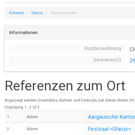
Schweiz
Glarus
Taxonomy view
Informationen
Kurzbezeichnung
C
GeonamesID
2
Referenzen zum Ort
Angezeigt werden Ensembles, Bühnen und Festivals, bei denen dieser Ort a
Displaying 1 - 2 of 2
Aargauische Kanto
1
Bühne
Festsaal <Glarus>
2
Bühne