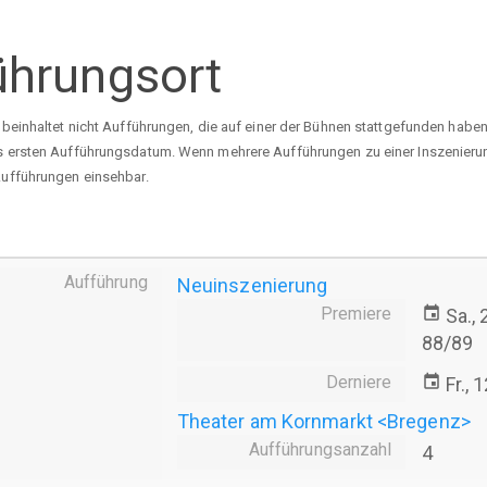
ührungsort
s beinhaltet nicht Aufführungen, die auf einer der Bühnen stattgefunden habe
ls ersten Aufführungsdatum. Wenn mehrere Aufführungen zu einer Inszenierung
 Aufführungen einsehbar.
Aufführung
Neuinszenierung
Premiere
event
Sa.,
88/89
Derniere
event
Fr., 
Theater am Kornmarkt <Bregenz>
Aufführungsanzahl
4