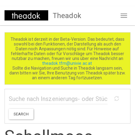
Direkt
Theadok
zum
Naviga
Inhalt
aktivi
Theadok ist derzeit in der Beta-Version. Das bedeutet, dass
sowohl bei den Funktionen, der Darstellung als auch den
Daten noch Anpassungen nötig sind. Für Hinweise auf
fehlerhafte Daten oder für Vorschläge um Theadok besser
nutzbar zu machen, freuen wir uns über eine Nachricht an
theadok.tfm@univie.ac.at
Sollte die Navigation und Suche in Theadok langsam sein,
dann bitten wir Sie, Ihre Benutzung von Theadok später bzw.
an einem anderen Tag fortzusetzen.
SEARCH