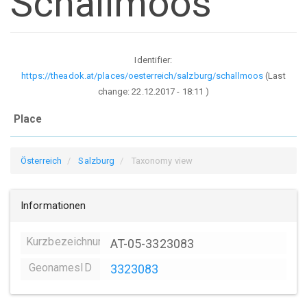
Schallmoos
Identifier:
https://theadok.at/places/oesterreich/salzburg/schallmoos
(Last
change:
22.12.2017 - 18:11
)
Place
Österreich
Salzburg
Taxonomy view
Informationen
Kurzbezeichnung
AT-05-3323083
GeonamesID
3323083