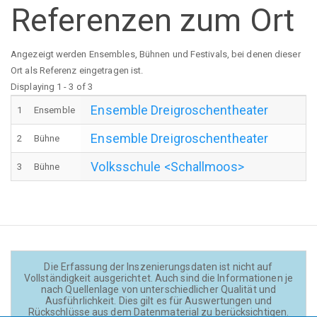
Referenzen zum Ort
Angezeigt werden Ensembles, Bühnen und Festivals, bei denen dieser
Ort als Referenz eingetragen ist.
Displaying 1 - 3 of 3
Ensemble Dreigroschentheater
1
Ensemble
Ensemble Dreigroschentheater
2
Bühne
Volksschule <Schallmoos>
3
Bühne
Die Erfassung der Inszenierungsdaten ist nicht auf
Vollständigkeit ausgerichtet. Auch sind die Informationen je
nach Quellenlage von unterschiedlicher Qualität und
Ausführlichkeit. Dies gilt es für Auswertungen und
Rückschlüsse aus dem Datenmaterial zu berücksichtigen.