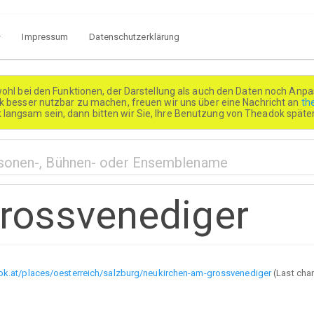
Impressum
Datenschutzerklärung
wohl bei den Funktionen, der Darstellung als auch den Daten noch Anpa
besser nutzbar zu machen, freuen wir uns über eine Nachricht an
th
k langsam sein, dann bitten wir Sie, Ihre Benutzung von Theadok spät
rossvenediger
dok.at/places/oesterreich/salzburg/neukirchen-am-grossvenediger
(Last cha