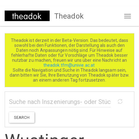
Direkt
Theadok
zum
Naviga
Inhalt
aktivi
Theadok ist derzeit in der Beta-Version. Das bedeutet, dass
sowohl bei den Funktionen, der Darstellung als auch den
Daten noch Anpassungen nötig sind. Für Hinweise auf
fehlerhafte Daten oder für Vorschläge um Theadok besser
nutzbar zu machen, freuen wir uns über eine Nachricht an
theadok.tfm@univie.ac.at
Sollte die Navigation und Suche in Theadok langsam sein,
dann bitten wir Sie, Ihre Benutzung von Theadok später bzw.
an einem anderen Tag fortzusetzen.
SEARCH