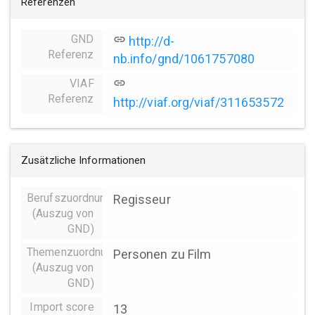
Referenzen
GND
link
http://d-
Referenz
nb.info/gnd/1061757080
VIAF
link
Referenz
http://viaf.org/viaf/311653572
Zusätzliche Informationen
Berufszuordnungen
Regisseur
(Auszug von
GND)
Themenzuordnung
Personen zu Film
(Auszug von
GND)
Import score
13