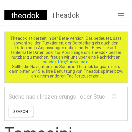
Direkt
Theadok
zum
Naviga
Inhalt
aktivi
Theadok ist derzeit in der Beta-Version. Das bedeutet, dass
sowohl bei den Funktionen, der Darstellung als auch den
Daten noch Anpassungen nötig sind. Für Hinweise auf
fehlerhafte Daten oder für Vorschläge um Theadok besser
nutzbar zu machen, freuen wir uns über eine Nachricht an
theadok.tfm@univie.ac.at
Sollte die Navigation und Suche in Theadok langsam sein,
dann bitten wir Sie, Ihre Benutzung von Theadok später bzw.
an einem anderen Tag fortzusetzen.
SEARCH