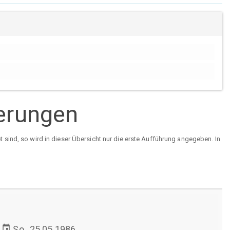
ierungen
sind, so wird in dieser Übersicht nur die erste Aufführung angegeben. In
event
So., 25.05.1986