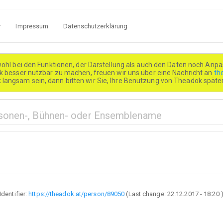
Impressum
Datenschutzerklärung
wohl bei den Funktionen, der Darstellung als auch den Daten noch Anpa
besser nutzbar zu machen, freuen wir uns über eine Nachricht an
th
k langsam sein, dann bitten wir Sie, Ihre Benutzung von Theadok spät
Identifier:
https://theadok.at/person/89050
(Last change:
22.12.2017 - 18:20