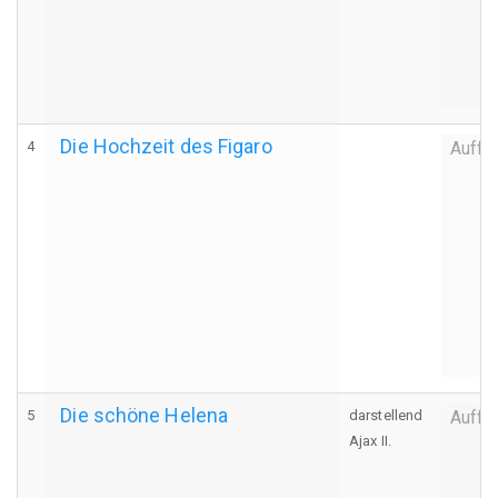
Die Hochzeit des Figaro
4
Auffü
Die schöne Helena
5
darstellend
Auffü
Ajax II.