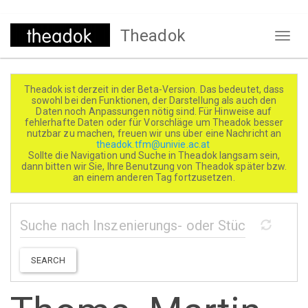
Direkt
Theadok
zum
Naviga
Inhalt
aktivi
Theadok ist derzeit in der Beta-Version. Das bedeutet, dass
sowohl bei den Funktionen, der Darstellung als auch den
Daten noch Anpassungen nötig sind. Für Hinweise auf
fehlerhafte Daten oder für Vorschläge um Theadok besser
nutzbar zu machen, freuen wir uns über eine Nachricht an
theadok.tfm@univie.ac.at
Sollte die Navigation und Suche in Theadok langsam sein,
dann bitten wir Sie, Ihre Benutzung von Theadok später bzw.
an einem anderen Tag fortzusetzen.
SEARCH