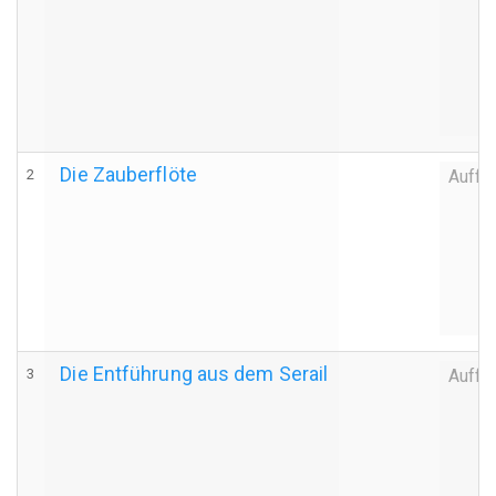
Die Zauberflöte
2
Auffü
Die Entführung aus dem Serail
3
Auffü