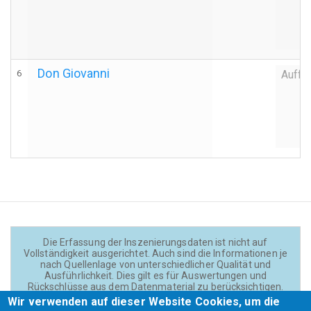
Don Giovanni
6
Auffü
Die Erfassung der Inszenierungsdaten ist nicht auf
Vollständigkeit ausgerichtet. Auch sind die Informationen je
nach Quellenlage von unterschiedlicher Qualität und
Ausführlichkeit. Dies gilt es für Auswertungen und
Rückschlüsse aus dem Datenmaterial zu berücksichtigen.
Daten und Texte auf der Website sind - wenn nicht anders
Wir verwenden auf dieser Website Cookies, um die
angegeben - lizensiert unter
CC BY 4.0
(Creator: