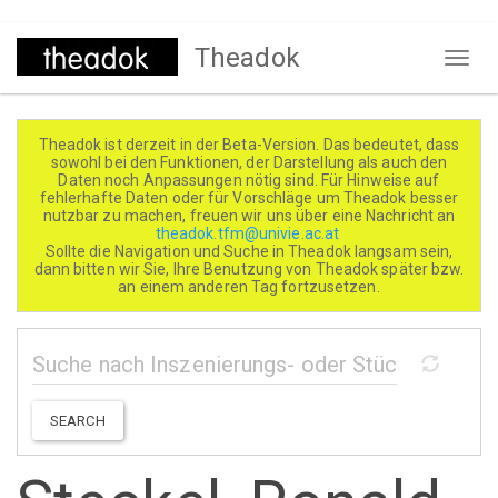
Direkt
Theadok
zum
Naviga
Inhalt
aktivi
Theadok ist derzeit in der Beta-Version. Das bedeutet, dass
sowohl bei den Funktionen, der Darstellung als auch den
Daten noch Anpassungen nötig sind. Für Hinweise auf
fehlerhafte Daten oder für Vorschläge um Theadok besser
nutzbar zu machen, freuen wir uns über eine Nachricht an
theadok.tfm@univie.ac.at
Sollte die Navigation und Suche in Theadok langsam sein,
dann bitten wir Sie, Ihre Benutzung von Theadok später bzw.
an einem anderen Tag fortzusetzen.
SEARCH