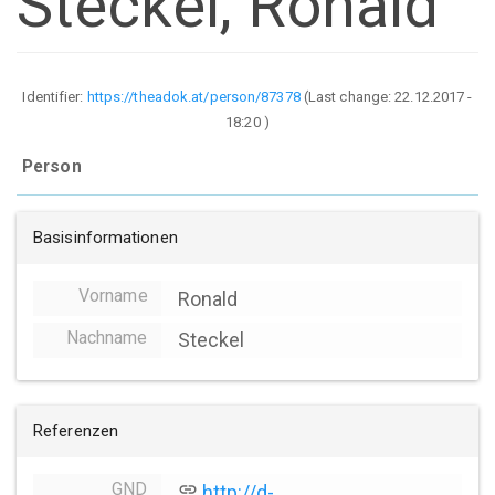
Steckel, Ronald
Identifier:
https://theadok.at/person/87378
(Last change:
22.12.2017 -
18:20
)
Person
Basisinformationen
Vorname
Ronald
Nachname
Steckel
Referenzen
GND
link
http://d-