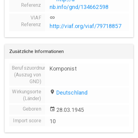
Referenz
nb.info/gnd/134662598
VIAF
link
Referenz
http://viaf.org/viaf/79718857
Zusätzliche Informationen
Berufszuordnungen
Komponist
(Auszug von
GND)
Wirkungsorte
place
Deutschland
(Länder)
Geboren
event
28.03.1945
Import score
10