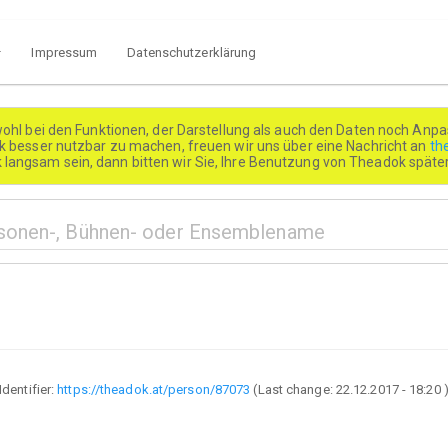
Impressum
Datenschutzerklärung
wohl bei den Funktionen, der Darstellung als auch den Daten noch Anpa
besser nutzbar zu machen, freuen wir uns über eine Nachricht an
th
k langsam sein, dann bitten wir Sie, Ihre Benutzung von Theadok spät
Identifier:
https://theadok.at/person/87073
(Last change:
22.12.2017 - 18:20