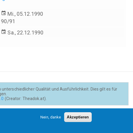
event
Mi., 05.12.1990
90/91
event
Sa., 22.12.1990
s
nterschiedlicher Qualität und Ausführlichkeit. Dies gilt es für
gen.
.0
(Creator: Theadok.at).
Barrierefreiheit
Credits
Kontakt
Nein, danke
Akzeptieren