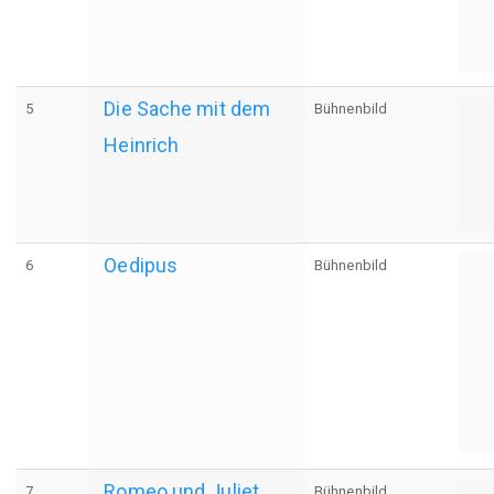
Die Sache mit dem
5
Bühnenbild
Heinrich
Oedipus
6
Bühnenbild
Romeo und Juliet
7
Bühnenbild