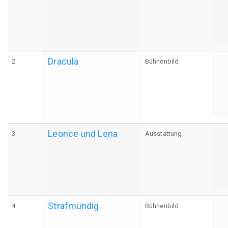
Dracula
2
Bühnenbild
Leonce und Lena
3
Ausstattung
Strafmündig
4
Bühnenbild