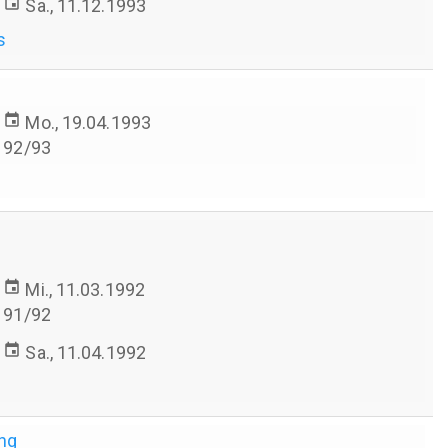
event
Sa., 11.12.1993
s
event
Mo., 19.04.1993
92/93
event
Mi., 11.03.1992
91/92
event
Sa., 11.04.1992
s
ung