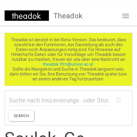
Direkt
Theadok
zum
Naviga
Inhalt
aktivi
Theadok ist derzeit in der Beta-Version. Das bedeutet, dass
sowohl bei den Funktionen, der Darstellung als auch den
Daten noch Anpassungen nötig sind. Für Hinweise auf
fehlerhafte Daten oder für Vorschläge um Theadok besser
nutzbar zu machen, freuen wir uns über eine Nachricht an
theadok.tfm@univie.ac.at
Sollte die Navigation und Suche in Theadok langsam sein,
dann bitten wir Sie, Ihre Benutzung von Theadok später bzw.
an einem anderen Tag fortzusetzen.
SEARCH