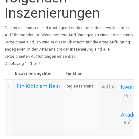
Inszenierungen
Die Inszenierungen sind absteigend sortiert nach dem jeweils ersten
Aufführungsdatum. Wenn mehrere Aufführungen zu einer Inszenierung
verzeichnet sind, so wird in dieser Übersicht nur die erste Aufführung
angegeben. In der Detailansicht der Inszenierung sind alle
verzeichneten Aufführungen einsehbar.
Displaying 1 - 1 of 1
Inszenierungstitel
Funktion
Ein Klotz am Bein
1
Regieassistenz
Aufführung
Neuins
Premie
eve
8
Akadem
Auffüh
1