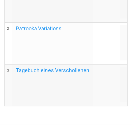
Patrooka Variations
2
A
Tagebuch eines Verschollenen
3
A