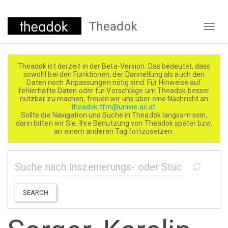
Direkt
Theadok
zum
Naviga
Inhalt
aktivi
Theadok ist derzeit in der Beta-Version. Das bedeutet, dass
sowohl bei den Funktionen, der Darstellung als auch den
Daten noch Anpassungen nötig sind. Für Hinweise auf
fehlerhafte Daten oder für Vorschläge um Theadok besser
nutzbar zu machen, freuen wir uns über eine Nachricht an
theadok.tfm@univie.ac.at
Sollte die Navigation und Suche in Theadok langsam sein,
dann bitten wir Sie, Ihre Benutzung von Theadok später bzw.
an einem anderen Tag fortzusetzen.
SEARCH