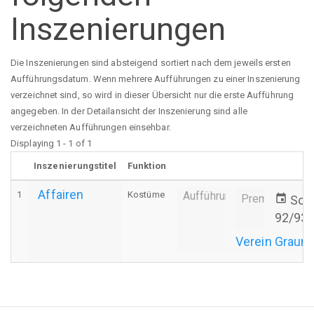
Inszenierungen
Die Inszenierungen sind absteigend sortiert nach dem jeweils ersten
Aufführungsdatum. Wenn mehrere Aufführungen zu einer Inszenierung
verzeichnet sind, so wird in dieser Übersicht nur die erste Aufführung
angegeben. In der Detailansicht der Inszenierung sind alle
verzeichneten Aufführungen einsehbar.
Displaying 1 - 1 of 1
Inszenierungstitel
Funktion
Affairen
1
Kostüme
Aufführung
Premiere
event
So.,
92/93
Verein Graum