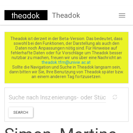
Direkt
Theadok
zum
Naviga
Inhalt
aktivi
Theadok ist derzeit in der Beta-Version. Das bedeutet, dass
sowohl bei den Funktionen, der Darstellung als auch den
Daten noch Anpassungen nötig sind. Für Hinweise auf
fehlerhafte Daten oder für Vorschläge um Theadok besser
nutzbar zu machen, freuen wir uns über eine Nachricht an
theadok.tfm@univie.ac.at
Sollte die Navigation und Suche in Theadok langsam sein,
dann bitten wir Sie, Ihre Benutzung von Theadok später bzw.
an einem anderen Tag fortzusetzen.
SEARCH