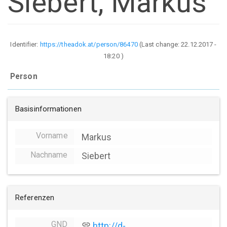
Siebert, Markus
Identifier:
https://theadok.at/person/86470
(Last change:
22.12.2017 -
18:20
)
Person
Basisinformationen
Vorname
Markus
Nachname
Siebert
Referenzen
GND
link
http://d-