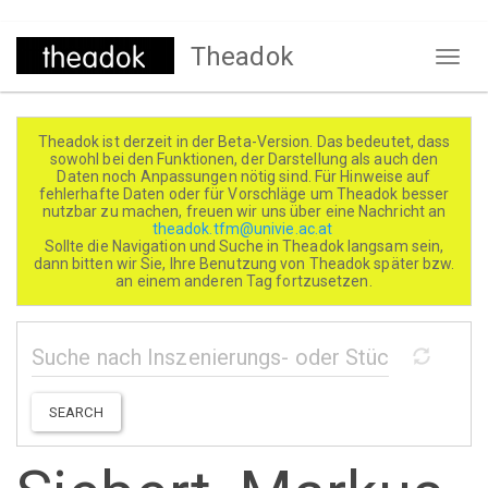
Direkt
Theadok
zum
Naviga
Inhalt
aktivi
Theadok ist derzeit in der Beta-Version. Das bedeutet, dass
sowohl bei den Funktionen, der Darstellung als auch den
Daten noch Anpassungen nötig sind. Für Hinweise auf
fehlerhafte Daten oder für Vorschläge um Theadok besser
nutzbar zu machen, freuen wir uns über eine Nachricht an
theadok.tfm@univie.ac.at
Sollte die Navigation und Suche in Theadok langsam sein,
dann bitten wir Sie, Ihre Benutzung von Theadok später bzw.
an einem anderen Tag fortzusetzen.
SEARCH