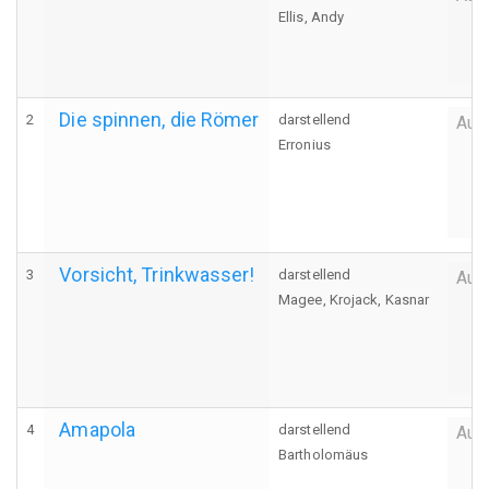
Ellis, Andy
Die spinnen, die Römer
2
darstellend
Auf
Erronius
Vorsicht, Trinkwasser!
3
darstellend
Auf
Magee, Krojack, Kasnar
Amapola
4
darstellend
Auf
Bartholomäus