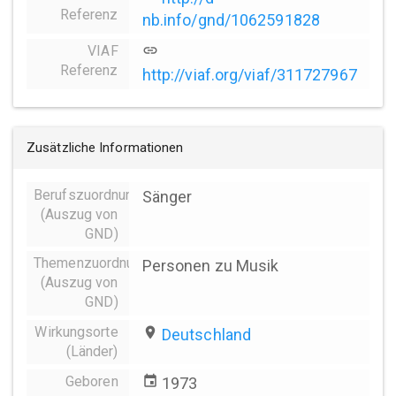
Referenz
nb.info/gnd/1062591828
VIAF
link
Referenz
http://viaf.org/viaf/311727967
Zusätzliche Informationen
Berufszuordnungen
Sänger
(Auszug von
GND)
Themenzuordnung
Personen zu Musik
(Auszug von
GND)
Wirkungsorte
place
Deutschland
(Länder)
Geboren
event
1973