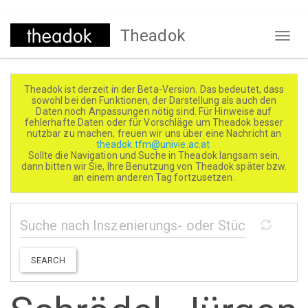
Direkt
Theadok
zum
Naviga
Inhalt
aktivi
Theadok ist derzeit in der Beta-Version. Das bedeutet, dass
sowohl bei den Funktionen, der Darstellung als auch den
Daten noch Anpassungen nötig sind. Für Hinweise auf
fehlerhafte Daten oder für Vorschläge um Theadok besser
nutzbar zu machen, freuen wir uns über eine Nachricht an
theadok.tfm@univie.ac.at
Sollte die Navigation und Suche in Theadok langsam sein,
dann bitten wir Sie, Ihre Benutzung von Theadok später bzw.
an einem anderen Tag fortzusetzen.
SEARCH