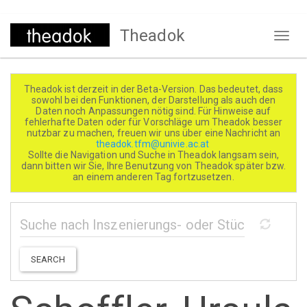
Direkt
Theadok
zum
Naviga
Inhalt
aktivi
Theadok ist derzeit in der Beta-Version. Das bedeutet, dass
sowohl bei den Funktionen, der Darstellung als auch den
Daten noch Anpassungen nötig sind. Für Hinweise auf
fehlerhafte Daten oder für Vorschläge um Theadok besser
nutzbar zu machen, freuen wir uns über eine Nachricht an
theadok.tfm@univie.ac.at
Sollte die Navigation und Suche in Theadok langsam sein,
dann bitten wir Sie, Ihre Benutzung von Theadok später bzw.
an einem anderen Tag fortzusetzen.
SEARCH