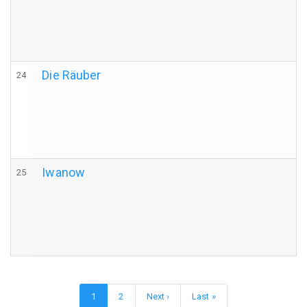
Die Räuber
24
Iwanow
25
Seitennummerierung
Aktuelle
1
Page
2
Nächste
Next ›
Letzte
Last »