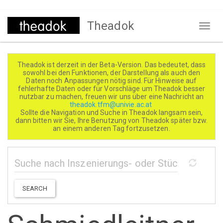
Direkt
Theadok
zum
Naviga
Inhalt
aktivi
Theadok ist derzeit in der Beta-Version. Das bedeutet, dass
sowohl bei den Funktionen, der Darstellung als auch den
Daten noch Anpassungen nötig sind. Für Hinweise auf
fehlerhafte Daten oder für Vorschläge um Theadok besser
nutzbar zu machen, freuen wir uns über eine Nachricht an
theadok.tfm@univie.ac.at
Sollte die Navigation und Suche in Theadok langsam sein,
dann bitten wir Sie, Ihre Benutzung von Theadok später bzw.
an einem anderen Tag fortzusetzen.
SEARCH