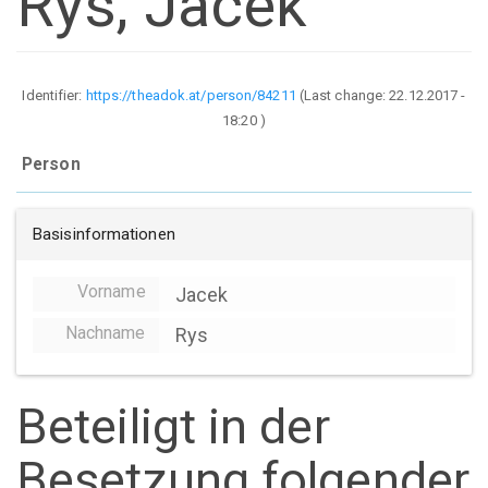
Rys, Jacek
Identifier:
https://theadok.at/person/84211
(Last change:
22.12.2017 -
18:20
)
Person
Basisinformationen
Vorname
Jacek
Nachname
Rys
Beteiligt in der
Besetzung folgender