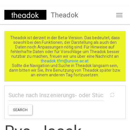
Direkt
Theadok
zum
Naviga
Inhalt
aktivi
Theadok ist derzeit in der Beta-Version. Das bedeutet, dass
sowohl bei den Funktionen, der Darstellung als auch den
Daten noch Anpassungen nötig sind. Für Hinweise auf
fehlerhafte Daten oder für Vorschläge um Theadok besser
nutzbar zu machen, freuen wir uns über eine Nachricht an
theadok.tfm@univie.ac.at
Sollte die Navigation und Suche in Theadok langsam sein,
dann bitten wir Sie, Ihre Benutzung von Theadok später bzw.
an einem anderen Tag fortzusetzen.
SEARCH