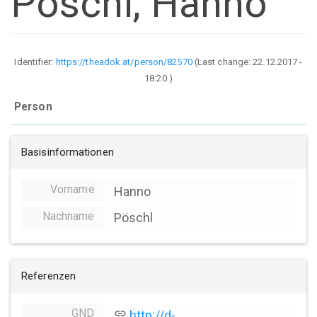
Pöschl, Hanno
Identifier:
https://theadok.at/person/82570
(Last change:
22.12.2017 -
18:20
)
Person
Basisinformationen
Vorname
Hanno
Nachname
Pöschl
Referenzen
GND
link
http://d-