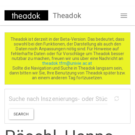
Direkt
Theadok
zum
Naviga
Inhalt
aktivi
Theadok ist derzeit in der Beta-Version. Das bedeutet, dass
sowohl bei den Funktionen, der Darstellung als auch den
Daten noch Anpassungen nötig sind. Für Hinweise auf
fehlerhafte Daten oder für Vorschläge um Theadok besser
nutzbar zu machen, freuen wir uns über eine Nachricht an
theadok.tfm@univie.ac.at
Sollte die Navigation und Suche in Theadok langsam sein,
dann bitten wir Sie, Ihre Benutzung von Theadok später bzw.
an einem anderen Tag fortzusetzen.
SEARCH