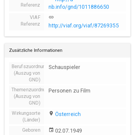
Referenz
nb.info/gnd/1011886650
VIAF
link
Referenz
http://viaf.org/viaf/87269355
Zusätzliche Informationen
Berufszuordnungen
Schauspieler
(Auszug von
GND)
Themenzuordnung
Personen zu Film
(Auszug von
GND)
Wirkungsorte
place
Österreich
(Länder)
Geboren
event
02.07.1949