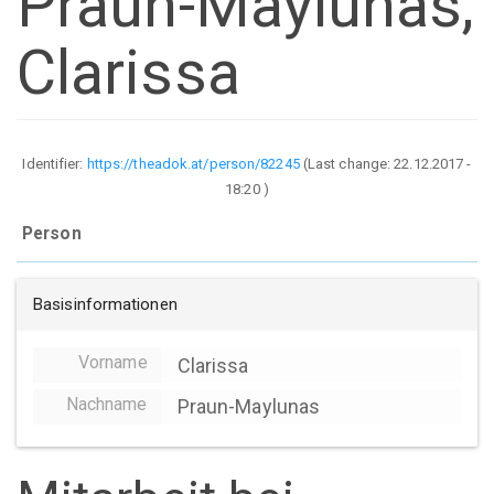
Praun-Maylunas,
Clarissa
Identifier:
https://theadok.at/person/82245
(Last change:
22.12.2017 -
18:20
)
Person
Basisinformationen
Vorname
Clarissa
Nachname
Praun-Maylunas