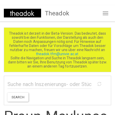
Direkt
Theadok
zum
Naviga
Inhalt
aktivi
Theadok ist derzeit in der Beta-Version. Das bedeutet, dass
sowohl bei den Funktionen, der Darstellung als auch den
Daten noch Anpassungen nötig sind. Für Hinweise auf
fehlerhafte Daten oder für Vorschläge um Theadok besser
nutzbar zu machen, freuen wir uns über eine Nachricht an
theadok.tfm@univie.ac.at
Sollte die Navigation und Suche in Theadok langsam sein,
dann bitten wir Sie, Ihre Benutzung von Theadok später bzw.
an einem anderen Tag fortzusetzen.
SEARCH