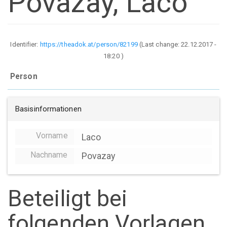
Povazay, Laco
Identifier:
https://theadok.at/person/82199
(Last change:
22.12.2017 -
18:20
)
Person
Basisinformationen
Vorname
Laco
Nachname
Povazay
Beteiligt bei
folgenden Vorlagen