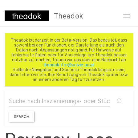
Direkt
Theadok
zum
Naviga
Inhalt
aktivi
Theadok ist derzeit in der Beta-Version. Das bedeutet, dass
sowohl bei den Funktionen, der Darstellung als auch den
Daten noch Anpassungen nötig sind. Für Hinweise auf
fehlerhafte Daten oder für Vorschläge um Theadok besser
nutzbar zu machen, freuen wir uns über eine Nachricht an
theadok.tfm@univie.ac.at
Sollte die Navigation und Suche in Theadok langsam sein,
dann bitten wir Sie, Ihre Benutzung von Theadok später bzw.
an einem anderen Tag fortzusetzen.
SEARCH