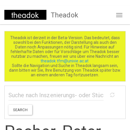
Direkt
Theadok
zum
Naviga
Inhalt
aktivi
Theadok ist derzeit in der Beta-Version. Das bedeutet, dass
sowohl bei den Funktionen, der Darstellung als auch den
Daten noch Anpassungen nötig sind. Für Hinweise auf
fehlerhafte Daten oder für Vorschläge um Theadok besser
nutzbar zu machen, freuen wir uns über eine Nachricht an
theadok.tfm@univie.ac.at
Sollte die Navigation und Suche in Theadok langsam sein,
dann bitten wir Sie, Ihre Benutzung von Theadok später bzw.
an einem anderen Tag fortzusetzen.
SEARCH