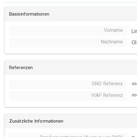
Basisinformationen
Vorname
Li
Nachname
O
Referenzen
GND Referenz
link
VIAF Referenz
link
Zusätzliche Informationen