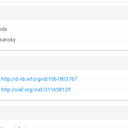
nda
lsansky
http://d-nb.info/gnd/1061803767
http://viaf.org/viaf/311658129