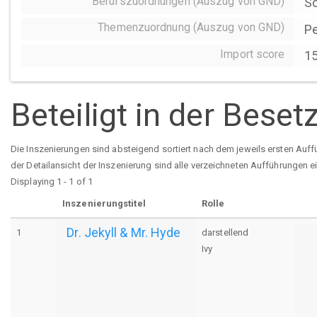
Berufszuordnungen (Auszug von GND)
Sc
Themenzuordnung (Auszug von GND)
Pe
Import score
1
Beteiligt in der Bese
Die Inszenierungen sind absteigend sortiert nach dem jeweils ersten Auff
der Detailansicht der Inszenierung sind alle verzeichneten Aufführungen e
Displaying 1 - 1 of 1
Inszenierungstitel
Rolle
Dr. Jekyll & Mr. Hyde
1
darstellend
Ivy