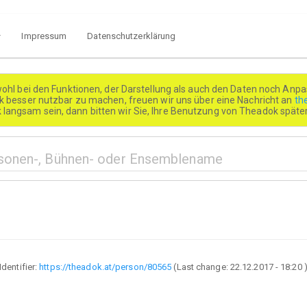
Impressum
Datenschutzerklärung
wohl bei den Funktionen, der Darstellung als auch den Daten noch Anpa
besser nutzbar zu machen, freuen wir uns über eine Nachricht an
th
k langsam sein, dann bitten wir Sie, Ihre Benutzung von Theadok spät
Identifier:
https://theadok.at/person/80565
(Last change:
22.12.2017 - 18:20