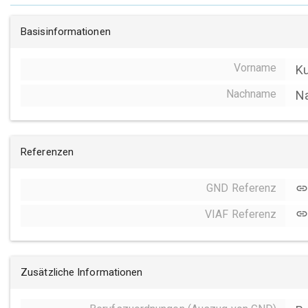
Basisinformationen
Vorname
Ku
Nachname
N
Referenzen
GND Referenz
link
VIAF Referenz
link
Zusätzliche Informationen