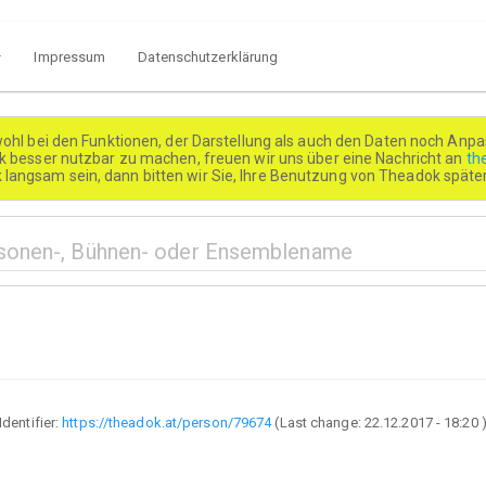
Impressum
Datenschutzerklärung
wohl bei den Funktionen, der Darstellung als auch den Daten noch Anpa
besser nutzbar zu machen, freuen wir uns über eine Nachricht an
th
k langsam sein, dann bitten wir Sie, Ihre Benutzung von Theadok spät
Identifier:
https://theadok.at/person/79674
(Last change:
22.12.2017 - 18:20