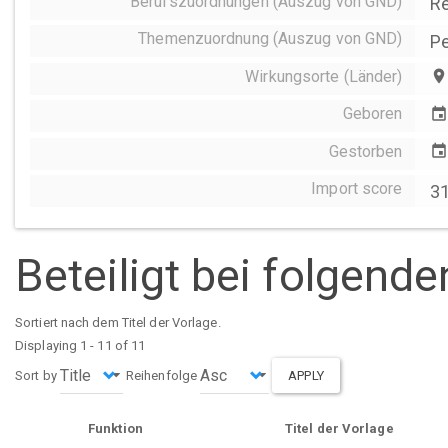
Berufszuordnungen (Auszug von GND)
Re
Themenzuordnung (Auszug von GND)
Pe
Wirkungsorte (Länder)
place
Geboren
event
Gestorben
event
Import score
3
Beteiligt bei folgend
Sortiert nach dem Titel der Vorlage.
Displaying 1 - 11 of 11
Sort by
Reihenfolge
APPLY
Funktion
Titel der Vorlage