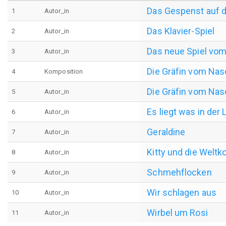
Das Gespenst auf d
1
Autor_in
Das Klavier-Spiel
2
Autor_in
Das neue Spiel vo
3
Autor_in
Die Gräfin vom Na
4
Komposition
Die Gräfin vom Na
5
Autor_in
Es liegt was in der 
6
Autor_in
Geraldine
7
Autor_in
Kitty und die Welt
8
Autor_in
Schmehflocken
9
Autor_in
Wir schlagen aus
10
Autor_in
Wirbel um Rosi
11
Autor_in