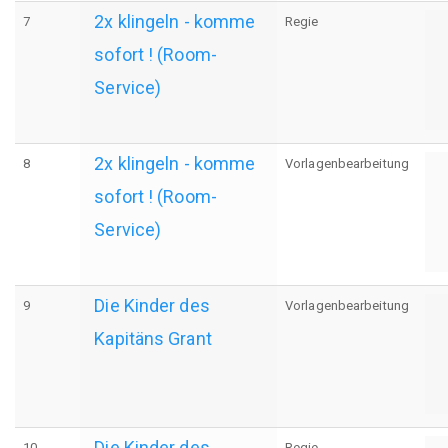
2x klingeln - komme
7
Regie
sofort ! (Room-
Service)
2x klingeln - komme
8
Vorlagenbearbeitung
sofort ! (Room-
Service)
Die Kinder des
9
Vorlagenbearbeitung
Kapitäns Grant
Die Kinder des
10
Regie