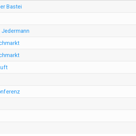
er Bastei
m Jedermann
schmarkt
schmarkt
Luft
konferenz