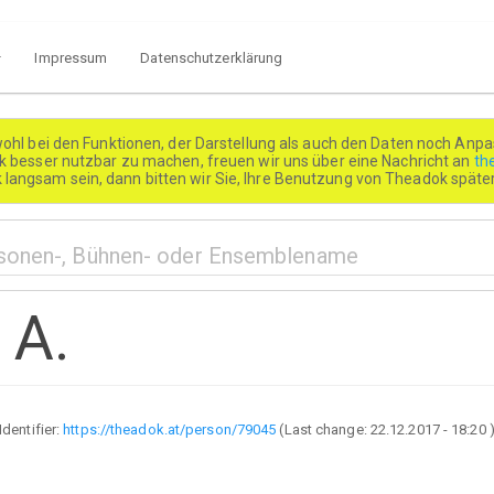
Impressum
Datenschutzerklärung
wohl bei den Funktionen, der Darstellung als auch den Daten noch Anpa
besser nutzbar zu machen, freuen wir uns über eine Nachricht an
th
k langsam sein, dann bitten wir Sie, Ihre Benutzung von Theadok spät
 A.
Identifier:
https://theadok.at/person/79045
(Last change:
22.12.2017 - 18:20