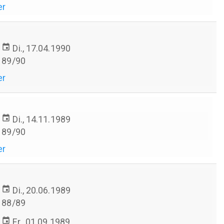
er
event
Di., 17.04.1990
89/90
er
event
Di., 14.11.1989
89/90
er
event
Di., 20.06.1989
88/89
event
Fr., 01.09.1989