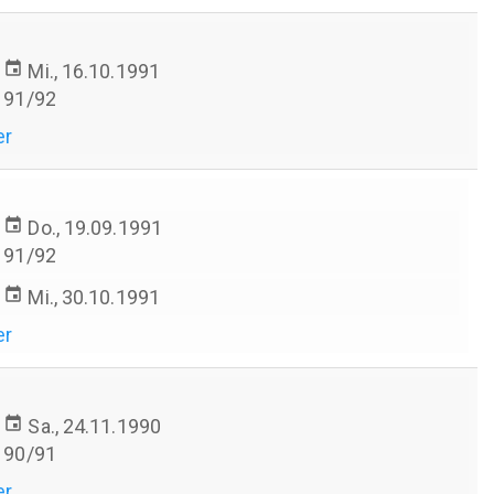
event
Mi., 16.10.1991
91/92
er
event
Do., 19.09.1991
91/92
event
Mi., 30.10.1991
er
event
Sa., 24.11.1990
90/91
er