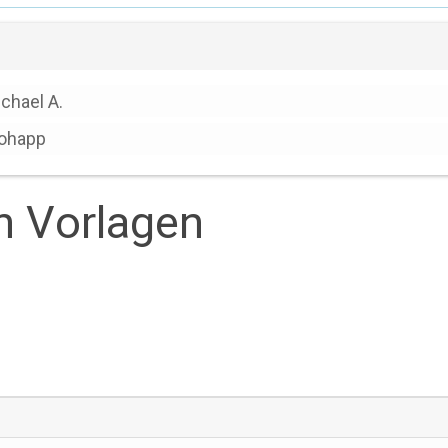
chael A.
ohapp
en Vorlagen