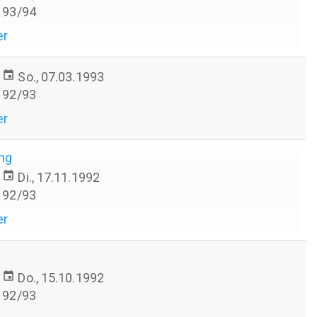
93/94
er
event
So., 07.03.1993
92/93
er
ung
event
Di., 17.11.1992
92/93
er
event
Do., 15.10.1992
92/93