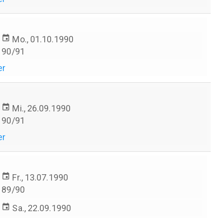
event
Mo., 01.10.1990
90/91
er
event
Mi., 26.09.1990
90/91
er
event
Fr., 13.07.1990
89/90
event
Sa., 22.09.1990