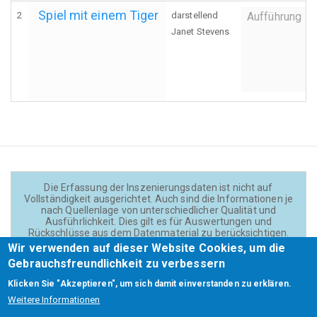
Spiel mit einem Tiger
2
darstellend
Aufführung
Janet Stevens
Die Erfassung der Inszenierungsdaten ist nicht auf
Vollständigkeit ausgerichtet. Auch sind die Informationen je
nach Quellenlage von unterschiedlicher Qualität und
Ausführlichkeit. Dies gilt es für Auswertungen und
Rückschlüsse aus dem Datenmaterial zu berücksichtigen.
Daten und Texte auf der Website sind - wenn nicht anders
Wir verwenden auf dieser Website Cookies, um die
angegeben - lizensiert unter
CC BY 4.0
(Creator:
Gebrauchsfreundlichkeit zu verbessern
Theadok.at).
Klicken Sie "Akzeptieren", um sich damit einverstanden zu erklären.
Weitere Informationen
Barrierefreiheit
Credits
Kontakt