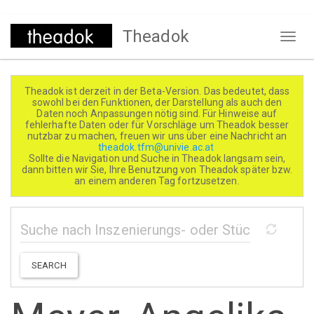
Direkt
Theadok
zum
Naviga
Inhalt
aktivi
Theadok ist derzeit in der Beta-Version. Das bedeutet, dass
sowohl bei den Funktionen, der Darstellung als auch den
Daten noch Anpassungen nötig sind. Für Hinweise auf
fehlerhafte Daten oder für Vorschläge um Theadok besser
nutzbar zu machen, freuen wir uns über eine Nachricht an
theadok.tfm@univie.ac.at
Sollte die Navigation und Suche in Theadok langsam sein,
dann bitten wir Sie, Ihre Benutzung von Theadok später bzw.
an einem anderen Tag fortzusetzen.
SEARCH