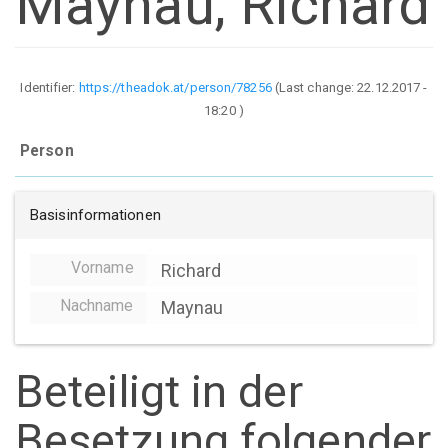
Maynau, Richard
Identifier:
https://theadok.at/person/78256
(Last change:
22.12.2017 -
18:20
)
Person
Basisinformationen
Vorname
Richard
Nachname
Maynau
Beteiligt in der
Besetzung folgender