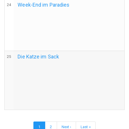
Week-End im Paradies
24
Die Katze im Sack
25
Seitennummerierung
Aktuelle
1
Page
2
Nächste
Next ›
Letzte
Last »