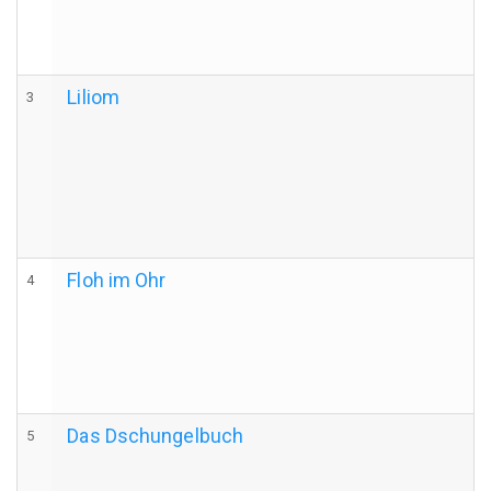
Liliom
3
Floh im Ohr
4
Das Dschungelbuch
5