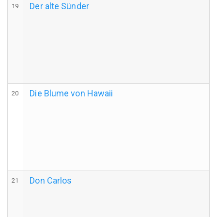
Der alte Sünder
19
Die Blume von Hawaii
20
Don Carlos
21