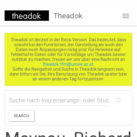
Direkt
Theadok
zum
Naviga
Inhalt
aktivi
Theadok ist derzeit in der Beta-Version. Das bedeutet, dass
sowohl bei den Funktionen, der Darstellung als auch den
Daten noch Anpassungen nötig sind. Für Hinweise auf
fehlerhafte Daten oder für Vorschläge um Theadok besser
nutzbar zu machen, freuen wir uns über eine Nachricht an
theadok.tfm@univie.ac.at
Sollte die Navigation und Suche in Theadok langsam sein,
dann bitten wir Sie, Ihre Benutzung von Theadok später bzw.
an einem anderen Tag fortzusetzen.
SEARCH