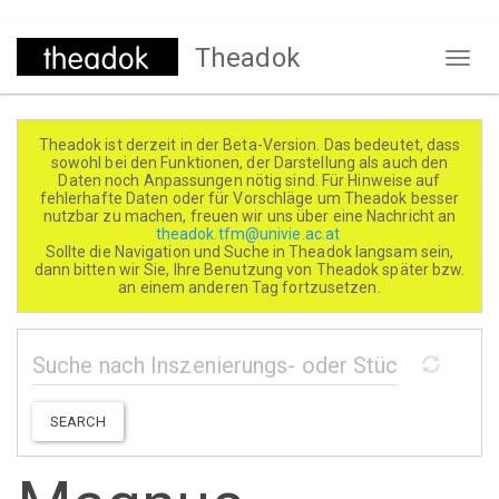
Direkt
Theadok
zum
Naviga
Inhalt
aktivi
Theadok ist derzeit in der Beta-Version. Das bedeutet, dass
sowohl bei den Funktionen, der Darstellung als auch den
Daten noch Anpassungen nötig sind. Für Hinweise auf
fehlerhafte Daten oder für Vorschläge um Theadok besser
nutzbar zu machen, freuen wir uns über eine Nachricht an
theadok.tfm@univie.ac.at
Sollte die Navigation und Suche in Theadok langsam sein,
dann bitten wir Sie, Ihre Benutzung von Theadok später bzw.
an einem anderen Tag fortzusetzen.
SEARCH