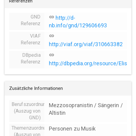
Referenzen
GND
link
http://d-
Referenz
nb.info/gnd/129606693
VIAF
link
Referenz
http://viaf.org/viaf/310663382
DBpedia
link
Referenz
http://dbpedia.org/resource/Elis
Zusätzliche Informationen
Berufszuordnungen
Mezzosopranistin / Sängerin /
(Auszug von
Altistin
GND)
Themenzuordnung
Personen zu Musik
(Auszug von