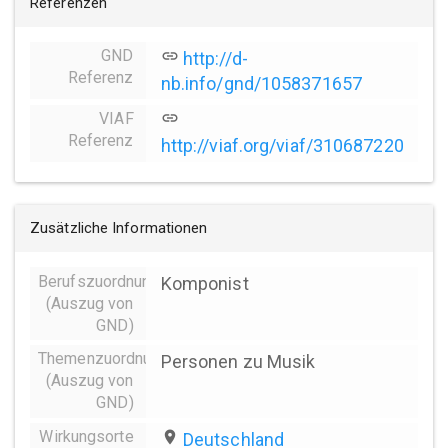
Referenzen
GND
link
http://d-
Referenz
nb.info/gnd/1058371657
VIAF
link
Referenz
http://viaf.org/viaf/310687220
Zusätzliche Informationen
Berufszuordnungen
Komponist
(Auszug von
GND)
Themenzuordnung
Personen zu Musik
(Auszug von
GND)
Wirkungsorte
place
Deutschland