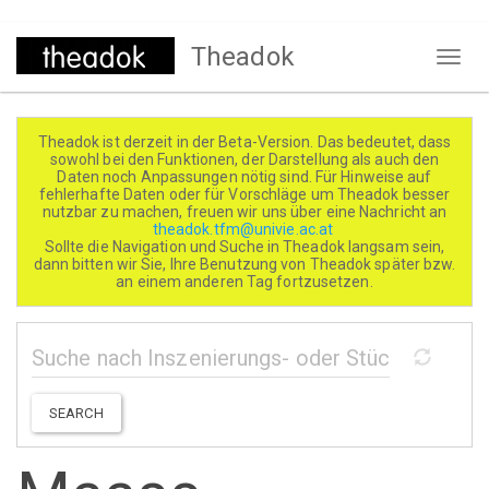
Direkt
Theadok
zum
Naviga
Inhalt
aktivi
Theadok ist derzeit in der Beta-Version. Das bedeutet, dass
sowohl bei den Funktionen, der Darstellung als auch den
Daten noch Anpassungen nötig sind. Für Hinweise auf
fehlerhafte Daten oder für Vorschläge um Theadok besser
nutzbar zu machen, freuen wir uns über eine Nachricht an
theadok.tfm@univie.ac.at
Sollte die Navigation und Suche in Theadok langsam sein,
dann bitten wir Sie, Ihre Benutzung von Theadok später bzw.
an einem anderen Tag fortzusetzen.
SEARCH