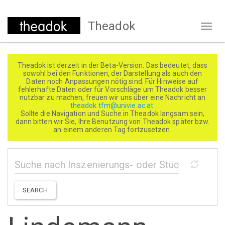
Direkt
Theadok
zum
Naviga
Inhalt
aktivi
Theadok ist derzeit in der Beta-Version. Das bedeutet, dass
sowohl bei den Funktionen, der Darstellung als auch den
Daten noch Anpassungen nötig sind. Für Hinweise auf
fehlerhafte Daten oder für Vorschläge um Theadok besser
nutzbar zu machen, freuen wir uns über eine Nachricht an
theadok.tfm@univie.ac.at
Sollte die Navigation und Suche in Theadok langsam sein,
dann bitten wir Sie, Ihre Benutzung von Theadok später bzw.
an einem anderen Tag fortzusetzen.
SEARCH