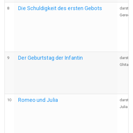
Die Schuldigkeit des ersten Gebots
8
darstel
Gerecht
Der Geburtstag der Infantin
9
darstel
Ghita, 
Romeo und Julia
10
darstel
Julia