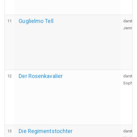
Guglielmo Tell
11
darstel
Jemmy, 
Der Rosenkavalier
12
darstel
Sophie,
Die Regimentstochter
13
darstel