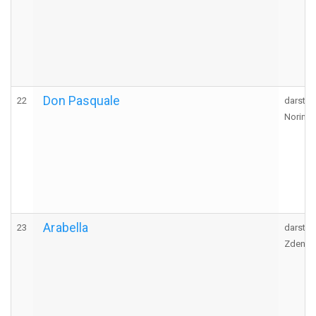
Don Pasquale
22
darstel
Norina
Arabella
23
darstel
Zdenka,