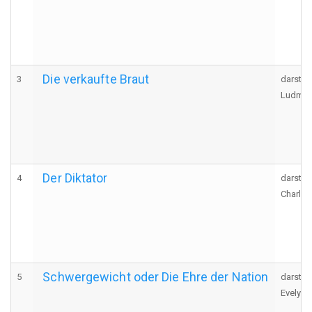
Die verkaufte Braut
3
darstel
Ludmil
Der Diktator
4
darstel
Charlot
Schwergewicht oder Die Ehre der Nation
5
darstel
Evelyne