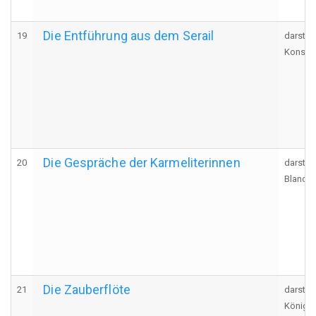
Die Entführung aus dem Serail
19
darstel
Konstan
Die Gespräche der Karmeliterinnen
20
darstel
Blanche
Die Zauberflöte
21
darstel
Königin