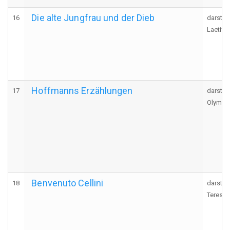
Die alte Jungfrau und der Dieb
16
darstel
Laetitia
Hoffmanns Erzählungen
17
darstel
Olympi
Benvenuto Cellini
18
darstel
Teresa,