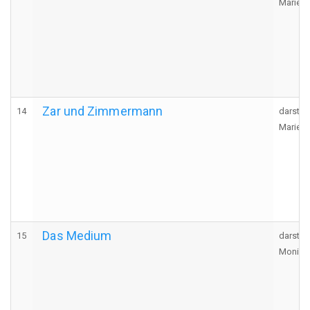
Marie, 
Zar und Zimmermann
14
darstel
Marie, 
Das Medium
15
darstel
Monica