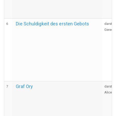
Die Schuldigkeit des ersten Gebots
6
darstel
Gerecht
Graf Ory
7
darstel
Alice