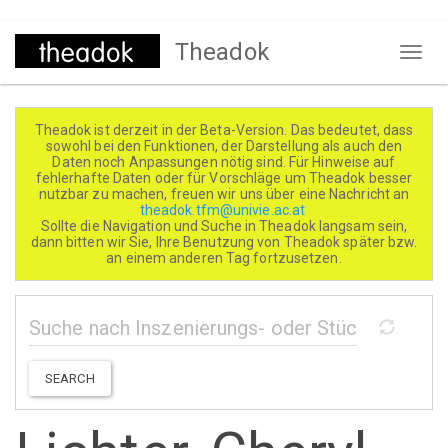
Direkt
Theadok
zum
Naviga
Inhalt
aktivi
Theadok ist derzeit in der Beta-Version. Das bedeutet, dass
sowohl bei den Funktionen, der Darstellung als auch den
Daten noch Anpassungen nötig sind. Für Hinweise auf
fehlerhafte Daten oder für Vorschläge um Theadok besser
nutzbar zu machen, freuen wir uns über eine Nachricht an
theadok.tfm@univie.ac.at
Sollte die Navigation und Suche in Theadok langsam sein,
dann bitten wir Sie, Ihre Benutzung von Theadok später bzw.
an einem anderen Tag fortzusetzen.
SEARCH