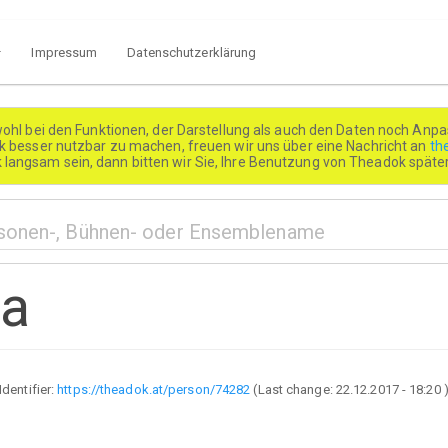
Impressum
Datenschutzerklärung
wohl bei den Funktionen, der Darstellung als auch den Daten noch Anpa
besser nutzbar zu machen, freuen wir uns über eine Nachricht an
th
k langsam sein, dann bitten wir Sie, Ihre Benutzung von Theadok spät
Ma
Identifier:
https://theadok.at/person/74282
(Last change:
22.12.2017 - 18:20