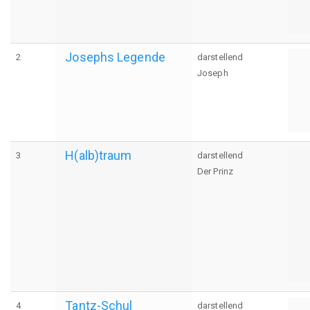
Josephs Legende
2
darstellend
Joseph
H(alb)traum
3
darstellend
Der Prinz
Tantz-Schul
4
darstellend