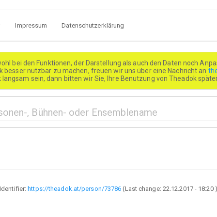
Impressum
Datenschutzerklärung
wohl bei den Funktionen, der Darstellung als auch den Daten noch Anpa
besser nutzbar zu machen, freuen wir uns über eine Nachricht an
th
k langsam sein, dann bitten wir Sie, Ihre Benutzung von Theadok spät
Identifier:
https://theadok.at/person/73786
(Last change:
22.12.2017 - 18:20