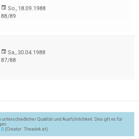
event
So., 18.09.1988
88/89
event
Sa., 30.04.1988
87/88
nterschiedlicher Qualität und Ausführlichkeit. Dies gilt es für
gen.
.0
(Creator: Theadok.at).