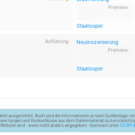
Premiere
Staatsoper
Aufführung
Neuinszenierung
Premiere
Staatsoper
keit ausgerichtet. Auch sind die Informationen je nach Quellenlage von u
wertungen und Rückschlüsse aus dem Datenmaterial zu berücksichti
Website sind - wenn nicht anders angegeben - lizensiert unter
CC BY 4