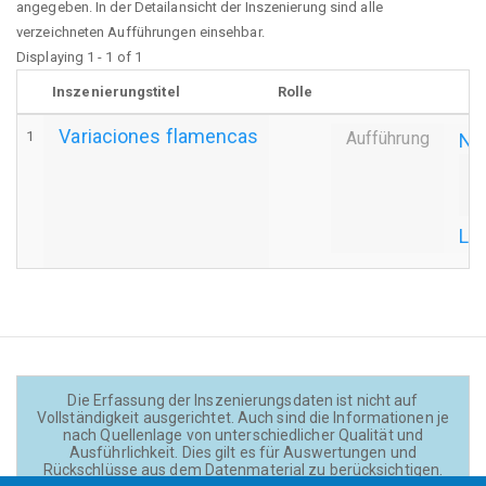
angegeben. In der Detailansicht der Inszenierung sind alle
verzeichneten Aufführungen einsehbar.
Displaying 1 - 1 of 1
Inszenierungstitel
Rolle
Variaciones flamencas
1
Aufführung
Ne
Pr
La
Die Erfassung der Inszenierungsdaten ist nicht auf
Vollständigkeit ausgerichtet. Auch sind die Informationen je
nach Quellenlage von unterschiedlicher Qualität und
Ausführlichkeit. Dies gilt es für Auswertungen und
Rückschlüsse aus dem Datenmaterial zu berücksichtigen.