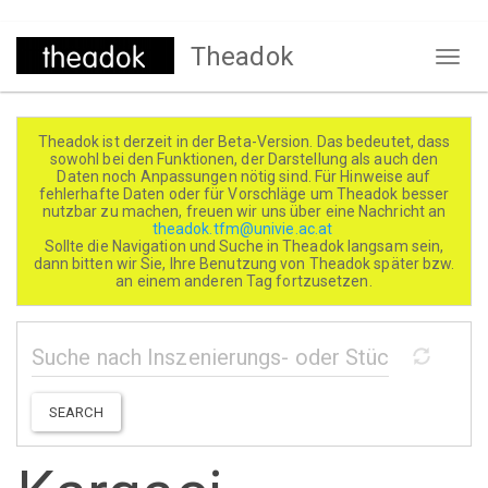
Direkt
Theadok
zum
Naviga
Inhalt
aktivi
Theadok ist derzeit in der Beta-Version. Das bedeutet, dass
sowohl bei den Funktionen, der Darstellung als auch den
Daten noch Anpassungen nötig sind. Für Hinweise auf
fehlerhafte Daten oder für Vorschläge um Theadok besser
nutzbar zu machen, freuen wir uns über eine Nachricht an
theadok.tfm@univie.ac.at
Sollte die Navigation und Suche in Theadok langsam sein,
dann bitten wir Sie, Ihre Benutzung von Theadok später bzw.
an einem anderen Tag fortzusetzen.
SEARCH