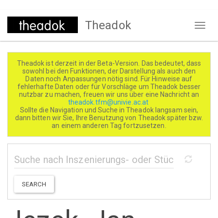
Direkt
Theadok
zum
Naviga
Inhalt
aktivi
Theadok ist derzeit in der Beta-Version. Das bedeutet, dass
sowohl bei den Funktionen, der Darstellung als auch den
Daten noch Anpassungen nötig sind. Für Hinweise auf
fehlerhafte Daten oder für Vorschläge um Theadok besser
nutzbar zu machen, freuen wir uns über eine Nachricht an
theadok.tfm@univie.ac.at
Sollte die Navigation und Suche in Theadok langsam sein,
dann bitten wir Sie, Ihre Benutzung von Theadok später bzw.
an einem anderen Tag fortzusetzen.
SEARCH