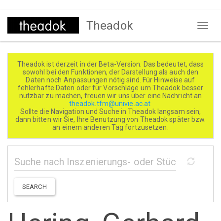
Direkt
Theadok
zum
Naviga
Inhalt
aktivi
Theadok ist derzeit in der Beta-Version. Das bedeutet, dass
sowohl bei den Funktionen, der Darstellung als auch den
Daten noch Anpassungen nötig sind. Für Hinweise auf
fehlerhafte Daten oder für Vorschläge um Theadok besser
nutzbar zu machen, freuen wir uns über eine Nachricht an
theadok.tfm@univie.ac.at
Sollte die Navigation und Suche in Theadok langsam sein,
dann bitten wir Sie, Ihre Benutzung von Theadok später bzw.
an einem anderen Tag fortzusetzen.
SEARCH