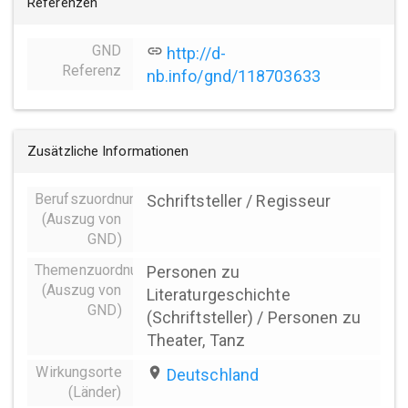
Referenzen
GND
link
http://d-
Referenz
nb.info/gnd/118703633
Zusätzliche Informationen
Berufszuordnungen
Schriftsteller / Regisseur
(Auszug von
GND)
Themenzuordnung
Personen zu
(Auszug von
Literaturgeschichte
GND)
(Schriftsteller) / Personen zu
Theater, Tanz
Wirkungsorte
place
Deutschland
(Länder)