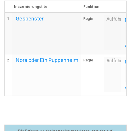
Inszenierungstitel
Funktion
Gespenster
1
Regie
Aufführung
Ne
P
Ak
Nora oder Ein Puppenheim
2
Regie
Aufführung
Ne
P
Ak