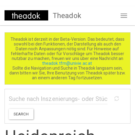
Direkt
Theadok
zum
Naviga
Inhalt
aktivi
Theadok ist derzeit in der Beta-Version. Das bedeutet, dass
sowohl bei den Funktionen, der Darstellung als auch den
Daten noch Anpassungen nötig sind. Für Hinweise auf
fehlerhafte Daten oder für Vorschläge um Theadok besser
nutzbar zu machen, freuen wir uns über eine Nachricht an
theadok.tfm@univie.ac.at
Sollte die Navigation und Suche in Theadok langsam sein,
dann bitten wir Sie, Ihre Benutzung von Theadok später bzw.
an einem anderen Tag fortzusetzen.
SEARCH