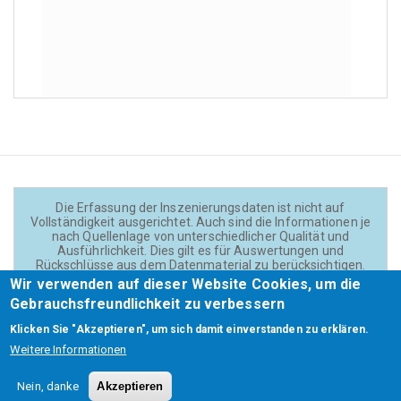
Die Erfassung der Inszenierungsdaten ist nicht auf
Vollständigkeit ausgerichtet. Auch sind die Informationen je
nach Quellenlage von unterschiedlicher Qualität und
Ausführlichkeit. Dies gilt es für Auswertungen und
Rückschlüsse aus dem Datenmaterial zu berücksichtigen.
Daten und Texte auf der Website sind - wenn nicht anders
Wir verwenden auf dieser Website Cookies, um die
angegeben - lizensiert unter
CC BY 4.0
(Creator:
Gebrauchsfreundlichkeit zu verbessern
Theadok.at).
Klicken Sie "Akzeptieren", um sich damit einverstanden zu erklären.
Weitere Informationen
Barrierefreiheit
Credits
Kontakt
Footer
Nein, danke
Akzeptieren