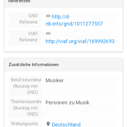
Referenzen
GND
link
http://d-
Referenz
nb.info/gnd/1011277557
VIAF
link
Referenz
http://viaf.org/viaf/169992693
Zusätzliche Informationen
Berufszuordnungen
Musiker
(Auszug von
GND)
Themenzuordnung
Personen zu Musik
(Auszug von
GND)
Wirkungsorte
place
Deutschland