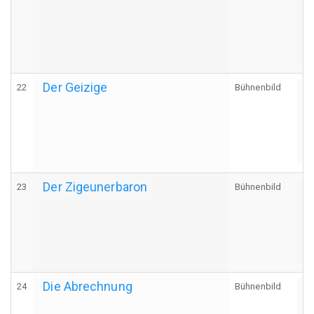
Der Geizige
22
Bühnenbild
A
Der Zigeunerbaron
23
Bühnenbild
A
Die Abrechnung
24
Bühnenbild
A