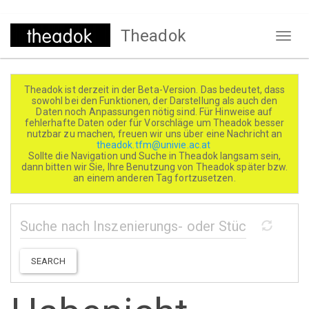
Direkt
Theadok
zum
Naviga
Inhalt
aktivi
Theadok ist derzeit in der Beta-Version. Das bedeutet, dass
sowohl bei den Funktionen, der Darstellung als auch den
Daten noch Anpassungen nötig sind. Für Hinweise auf
fehlerhafte Daten oder für Vorschläge um Theadok besser
nutzbar zu machen, freuen wir uns über eine Nachricht an
theadok.tfm@univie.ac.at
Sollte die Navigation und Suche in Theadok langsam sein,
dann bitten wir Sie, Ihre Benutzung von Theadok später bzw.
an einem anderen Tag fortzusetzen.
SEARCH