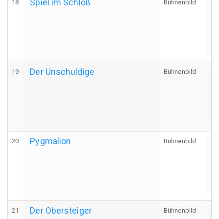
Spiel im Schloß
18
Bühnenbild
A
Der Unschuldige
19
Bühnenbild
A
Pygmalion
20
Bühnenbild
A
Der Obersteiger
21
Bühnenbild
A