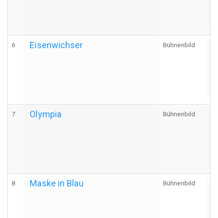
Eisenwichser
6
Bühnenbild
A
Olympia
7
Bühnenbild
A
Maske in Blau
8
Bühnenbild
A