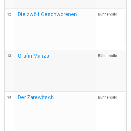
Die zwölf Geschworenen
12
Bühnenbild
A
Gräfin Mariza
13
Bühnenbild
A
Der Zarewitsch
14
Bühnenbild
A