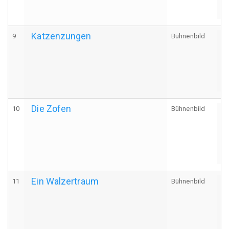
Katzenzungen
9
Bühnenbild
A
Die Zofen
10
Bühnenbild
A
Ein Walzertraum
11
Bühnenbild
A