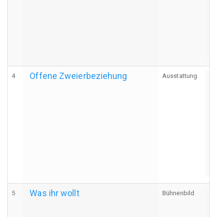
Offene Zweierbeziehung
4
Ausstattung
A
Was ihr wollt
5
Bühnenbild
A