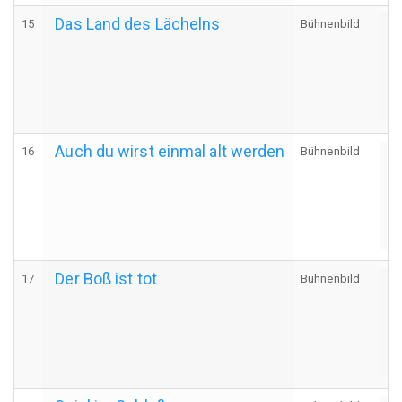
Das Land des Lächelns
15
Bühnenbild
A
Auch du wirst einmal alt werden
16
Bühnenbild
A
Der Boß ist tot
17
Bühnenbild
A