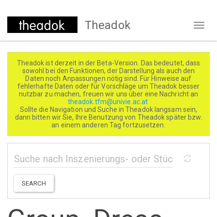
Direkt
Theadok
zum
Naviga
Inhalt
aktivi
Theadok ist derzeit in der Beta-Version. Das bedeutet, dass
sowohl bei den Funktionen, der Darstellung als auch den
Daten noch Anpassungen nötig sind. Für Hinweise auf
fehlerhafte Daten oder für Vorschläge um Theadok besser
nutzbar zu machen, freuen wir uns über eine Nachricht an
theadok.tfm@univie.ac.at
Sollte die Navigation und Suche in Theadok langsam sein,
dann bitten wir Sie, Ihre Benutzung von Theadok später bzw.
an einem anderen Tag fortzusetzen.
SEARCH