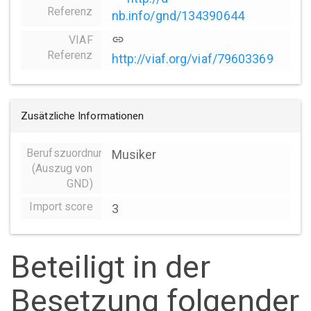
Referenz
nb.info/gnd/134390644
VIAF
link
Referenz
http://viaf.org/viaf/79603369
Zusätzliche Informationen
Berufszuordnungen
Musiker
(Auszug von
GND)
Import score
3
Beteiligt in der
Besetzung folgender