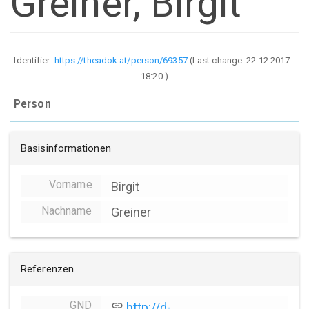
Greiner, Birgit
Identifier:
https://theadok.at/person/69357
(Last change:
22.12.2017 -
18:20
)
Person
Basisinformationen
Vorname
Birgit
Nachname
Greiner
Referenzen
GND
link
http://d-