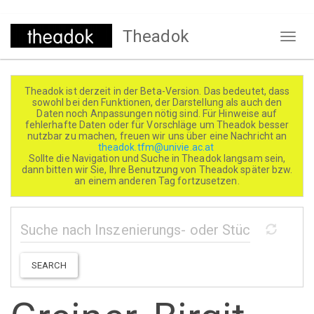
Direkt
Theadok
zum
Naviga
Inhalt
aktivi
Theadok ist derzeit in der Beta-Version. Das bedeutet, dass
sowohl bei den Funktionen, der Darstellung als auch den
Daten noch Anpassungen nötig sind. Für Hinweise auf
fehlerhafte Daten oder für Vorschläge um Theadok besser
nutzbar zu machen, freuen wir uns über eine Nachricht an
theadok.tfm@univie.ac.at
Sollte die Navigation und Suche in Theadok langsam sein,
dann bitten wir Sie, Ihre Benutzung von Theadok später bzw.
an einem anderen Tag fortzusetzen.
SEARCH