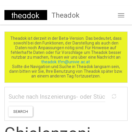
Direkt
Theadok
zum
Naviga
Inhalt
aktivi
Theadok ist derzeit in der Beta-Version. Das bedeutet, dass
sowohl bei den Funktionen, der Darstellung als auch den
Daten noch Anpassungen nötig sind. Für Hinweise auf
fehlerhafte Daten oder für Vorschläge um Theadok besser
nutzbar zu machen, freuen wir uns über eine Nachricht an
theadok.tfm@univie.ac.at
Sollte die Navigation und Suche in Theadok langsam sein,
dann bitten wir Sie, Ihre Benutzung von Theadok später bzw.
an einem anderen Tag fortzusetzen.
SEARCH